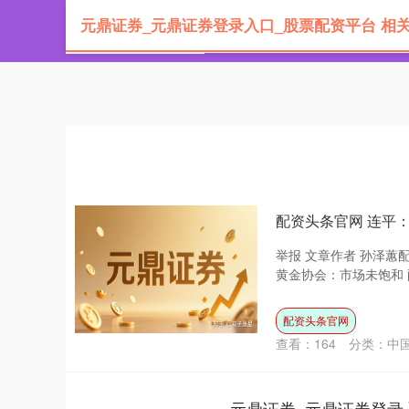
元鼎证券_元鼎证券登录入口_股票配资平台 相
首页
配资头条官网 连平
举报 文章作者 孙泽蕙配
黄金协会：市场未饱和 配
配资头条官网
查看：
164
分类：
中
元鼎证券_元鼎证券登录