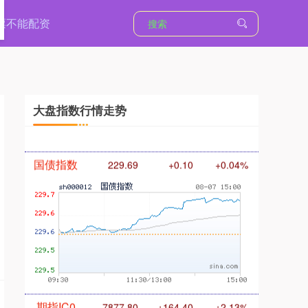
票不能配资
基金指数
7242.10
+12.30
+0.17%
大盘指数行情走势
国债指数
229.69
+0.10
+0.04%