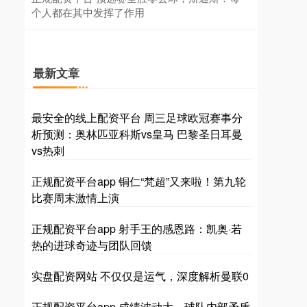
个人都在其中发挥了作用
最新文章
最安全的线上配资平台 周三足球欧冠赛事分
析预测：奥林匹亚科斯vs皇马 巴黎圣日耳曼
vs热刺
正规配资平台app 铜仁“梵超”又来啦！第九轮
比赛周末激情上演
正规配资平台app 射手王的感恩路：凯奥·若
热的进球奇迹与团队回馈
实盘配资网站 不仅仅是运气，深度解析曼联0
正规配资平台app 成绩波动大，球队内部矛盾