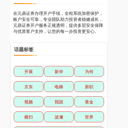
在元鼎证券办理开户手续，全程系统加密保护，
账户安全可靠，专业团队助力投资者稳健成长，
元鼎证券开户服务正规透明，提供多层安全保障
与优质客户支持，让您的每一步投资更安心。
话题标签
沪深300
4694.44
+43.13
+0.93%
开展
新华
为何
京东
电梯
新职
视频
我国
黄金
横扫
波澜
世界
北证50
1134.24
+11.37
+1.01%