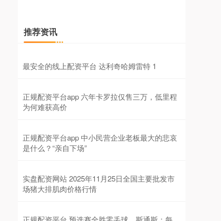
推荐资讯
最安全的线上配资平台 达利奇哈姆雷特 1
国债指数
229.69
+0.10
+0.04%
正规配资平台app 六年卡罗拉仅售三万，低里程
为何难获高价
正规配资平台app 中小民营企业老板最大的悲哀
是什么？“亲自下场”
期指IC0
7877.80
+164.40
+2.13%
实盘配资网站 2025年11月25日全国主要批发市
场猪大排肌肉价格行情
正规配资平台 预选赛全胜零丢球，斯通斯：每