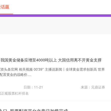
关话题
股票配资平台网站
中国正规股票杠杆排名
股
：我国黄金储备应增至4000吨以上 大国信用离不开黄金支撑
资头条官网 相关视频 00'39'' 主播说新闻丨全球黄金需求创新高 世界
置黄金的战略价....
日期：11-21
来源：元鼎证券
国正规股票杠杆排名
入口_股票配资平台文章已加载完成