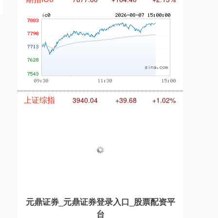
期指IC0
7877.80
+164.40
+2.13%
上证综指
3940.04
+39.68
+1.02%
元鼎证券_元鼎证券登录入口_股票配资平
台
深证成指
14311.01
+200.89
+1.42%