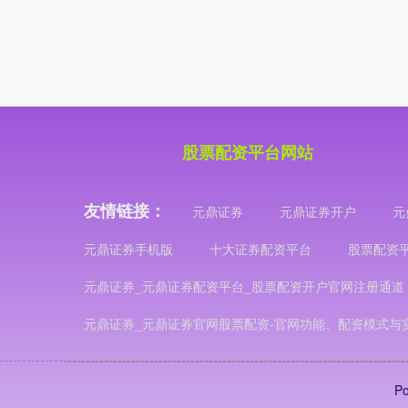
股票配资平台网站
友情链接：
元鼎证券
元鼎证券开户
元
元鼎证券手机版
十大证券配资平台
股票配资
元鼎证券_元鼎证券配资平台_股票配资开户官网注册通道
元鼎证券_元鼎证券官网股票配资-官网功能、配资模式与
P