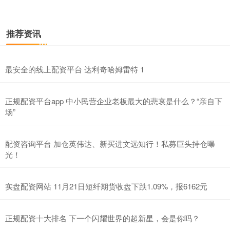
推荐资讯
北证50
1134.24
+11.37
+1.01%
最安全的线上配资平台 达利奇哈姆雷特 1
正规配资平台app 中小民营企业老板最大的悲哀是什么？“亲自下
场”
配资咨询平台 加仓英伟达、新买进文远知行！私募巨头持仓曝
光！
创业板指
3563.12
+47.56
+1.35%
实盘配资网站 11月21日短纤期货收盘下跌1.09%，报6162元
正规配资十大排名 下一个闪耀世界的超新星，会是你吗？