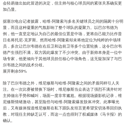
会轻易做出如此冒进的决定，但主帅与核心球员间的紧张关系确实更
加凸显。
上证综指
3940.04
+39.68
+1.02%
据塞尔电台记者披露，哈维-阿隆索与多名关键球员之间的隔阂十分明
显，而且这种凝重的气氛影响了整个球队的凝聚力。以巴尔韦德为
例，他一直坚定地认为自己的最佳位置是中场，更将自己能力比作昔
日名将托尼-克罗斯。然而哈维-阿隆索却未将他定位为纯粹的中场球
员，多次让巴尔韦德在右后卫和边前卫等多个位置轮换，这令巴尔韦
德产生强烈不满，双方因此爆发了不少冲突。由于新帅本身是一位中
场专家，他更倾向于其他球员担任核心中场角色，这无疑加深了与巴
尔韦德之间的战术分歧。
展开剩余59%
深证成指
14311.01
+200.89
+1.42%
除了巴尔韦德之外，维尼修斯与哈维-阿隆索之间的矛盾同样引人关
注。在一次比赛被替换下场时，维尼修斯当众表达了强烈不满并针对
主帅做出手势和喊叫，场面一度非常尴尬。根据现场摄影机记录，维
尼修斯情绪激动，甚至险些与哈维-阿隆索爆发肢体冲突。此事曝光
后，又有媒体报道维尼修斯在私下跟队友坦言更希望安切洛蒂回归执
教，对现任主帅缺乏认可，而这一点也得到了权威媒体《马卡报》的
确认。