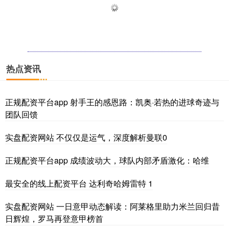
深证成指
热点资讯
14311.01
+200.89
+1.42%
正规配资平台app 射手王的感恩路：凯奥·若热的进球奇迹与
团队回馈
实盘配资网站 不仅仅是运气，深度解析曼联0
正规配资平台app 成绩波动大，球队内部矛盾激化：哈维
沪深300
4694.44
+43.13
+0.93%
最安全的线上配资平台 达利奇哈姆雷特 1
实盘配资网站 一日意甲动态解读：阿莱格里助力米兰回归昔
日辉煌，罗马再登意甲榜首