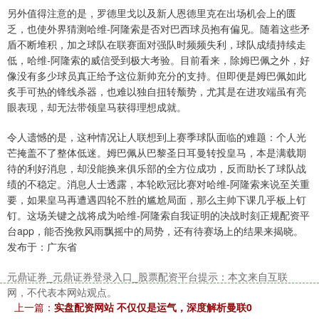
另外值得注意的是，罗德里戈以及新人恩德里克在出场机会上的匮
沪深300
4694.44
+43.13
+0.93%
乏，也使外界猜测哈维-阿隆索是否对巴西球员抱有偏见。随着这些矛
盾不断堆积，加之球队在联赛面对强队时频频失利，球队成绩持续走
低，哈维-阿隆索的威信受到极大考验。目前看来，除姆巴佩之外，好
像没有多少球员真正给予这位新帅充分的支持。但即便是姆巴佩如此
炙手可热的锋线杀器，也难以独自扭转颓势，尤其是在进攻端虽有亮
眼表现，却无法带领皇马获得理想成就。
令人遗憾的是，这种情况让人联想到上赛季球队面临的难题：个人光
芒掩盖不了整体低迷。姆巴佩从巴黎圣日耳曼转投皇马，本是满载期
北证50
1134.24
+11.37
+1.01%
待的利好消息，却没能换来俱乐部的全方位成功，反而助长了球队战
绩的不稳定。消息人士透露，本轮欧冠比赛对哈维-阿隆索来说至关重
要，如果皇马再遭遇四轮不胜的尴尬局面，那么主帅下课几乎板上钉
钉。这场关键之战将成为哈维-阿隆索自我证明的决战时刻正规配资平
台app，能否挽救风雨飘摇中的局势，还有待赛场上的结果来揭晓。
发布于：广东省
元鼎证券_元鼎证券登录入口_股票配资平台提示：本文来自互联
网，不代表本网站观点。
上一篇：
实盘配资网站 不仅仅是运气，深度解析曼联0
创业板指
3563.12
+47.56
+1.35%