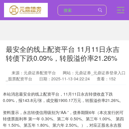
深证成指
14311.01
+200.89
+1.42%
最安全的线上配资平台 11月11日永吉
转债下跌0.09%，转股溢价率21.26%
来源：元鼎证券配资平台
网站：元鼎证券_元鼎证券登录入口
_股票配资平台
日期：2025-11-13 04:22:24
查看：152
沪深300
4694.44
+43.13
+0.93%
本站消息最安全的线上配资平台，11月11日永吉转债收盘下跌
0.09%，报143.8元/张，成交额1900.17万元，转股溢价率21.26%。
资料显示，永吉转债信用级别为“AA-”，债券期限6年（本次发行的可
转债票面利率 第一年 0.30%、第二年 0.50%、第三年 1.00%、 第四
年 1.50%、第五年 1.80%、第六年 2.50%。），对应正股名永吉股