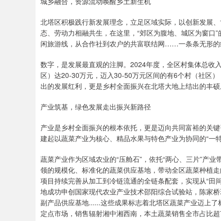
城乡融合，资源流动唤醒乡土新生机
北塔区积极践行新发展理念，立足区域实际，以创新发展、协
态、劳动力相融共生，在这里，“郊区为腹地、城区为窗口
闲旅游线，从合作社到农户的共富联结网……一条条无形的
数字，是发展最直观的注脚。2024年度，全区村集体总收入达
区）达20-30万元，迈入30-50万元区间的有6个村（
出的发展红利，更是乡村全面振兴在北塔大地上结出的丰硕
产业筑基，绿色发展走出振兴新路径
产业是乡村全面振兴的根本依托，更是迈向共同富裕的关键
建起以蔬菜产业为核心、精品水果与特色产业为协同的“一
蔬菜产业作为区域农业的“压舱石”，依托“两心、三片”产
领的规模化、标准化的蔬菜供应基地，带动全区蔬菜种植走
项目持续完善从加工到冷链流通的全链条配套，实现从“田间
地成功申创国家现代农业产业技术邵阳综合试验站，陈家桥
副产品供应基地......这些成果标志着北塔区蔬菜产业迈
定点市场，销售辐射湘中湘西南，本土蔬菜销售全市占比超