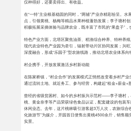
仅种得好，还要卖得出、有收益。
在“一特”主业根基稳固的同时，“两辅”产业亦精彩纷呈。
点，引领黄桃、杨梅等精品水果种植蓬勃发展；李子塘村创
积极拓展采摘体验与品牌农业，既丰富了市民的“果盘子”，
特色产业方面，北塔区聚焦油茶、稻渔综合种养、特种养殖
现代农业特色产业园为牵引，辐射带动片区协同发展；兴旺
深度融合，形成“乐园子”型农旅线路，推动北塔农业体系
村企携手，开放发展激活乡村新动能
在陈家桥镇，“村企合作”的发展模式正悄然改变着乡村产
通过流转土地、就近务工、参与经营，构建起“租金+薪金+
曾经的省级贫困村、如今的乡村振兴示范村——李子塘村，
桃、黄金奈李等产品荣获绿色食品认证，配套建设的包装车
休闲业态。去年，这片桃林吸引游客超3万人次，农旅综合收
化旅游节”为媒介，开园首日便售出黄桃4500余斤，销售额
实景。