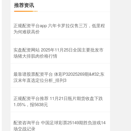
推荐资讯
正规配资平台app 六年卡罗拉仅售三万，低里程
为何难获高价
创业板指
3563.12
+47.56
+1.35%
实盘配资网站 2025年11月25日全国主要批发市
场猪大排肌肉价格行情
最靠谱股票配资平台 体彩P32025269期&#32;东
汉末年直选定位分析_排列3
正规配资平台推荐 11月21日瓶片期货收盘下跌
1.05%，报5638元
基金指数
7242.10
+12.30
+0.17%
配资咨询平台 中国足球彩票25149期胜负游戏14
场交战记录