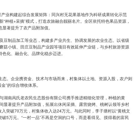
水果产业构建起综合发展矩阵：同兴村无花果基地作为科研成果转化示范
新“种植+采摘”模式，打造农旅融合靓丽名片。全区依托特色果品资源，
也显著提升了农产品附加值。
及豆制品加工等业态，构建多产业共生、协调发展的农业生态。以省级
蘑菇小镇、田庄豆制品产业园等项目有效延伸产业链，与乡村旅游资源
向特色化、融合化、品牌化稳步迈进。
业生态。企业携资金、技术与市场而来，村集体以土地、资源入股，农户则
股金”的综合增收体系。
与湖南呙氏老农民生态股份有限公司携手推进精细化管理，种植的黄
间显著提升产品附加值，拓展出休闲采摘、露营烧烤、桃树认领等乡村
入突破70万元，村集体收入达24万元。与此同时，李子塘村以“黄桃文
突破5万元。“一村一品”不再是空洞的口号，而是看得见、摸得着的富民