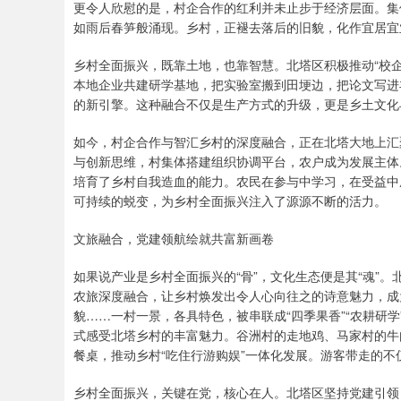
更令人欣慰的是，村企合作的红利并未止步于经济层面。集
如雨后春笋般涌现。乡村，正褪去落后的旧貌，化作宜居宜
乡村全面振兴，既靠土地，也靠智慧。北塔区积极推动“校
本地企业共建研学基地，把实验室搬到田埂边，把论文写进
的新引擎。这种融合不仅是生产方式的升级，更是乡土文化
如今，村企合作与智汇乡村的深度融合，正在北塔大地上汇
与创新思维，村集体搭建组织协调平台，农户成为发展主体
培育了乡村自我造血的能力。农民在参与中学习，在受益中
可持续的蜕变，为乡村全面振兴注入了源源不断的活力。
文旅融合，党建领航绘就共富新画卷
如果说产业是乡村全面振兴的“骨”，文化生态便是其“魂”
农旅深度融合，让乡村焕发出令人心向往之的诗意魅力，成
貌……一村一景，各具特色，被串联成“四季果香”“农耕研
式感受北塔乡村的丰富魅力。谷洲村的走地鸡、马家村的牛
餐桌，推动乡村“吃住行游购娱”一体化发展。游客带走的
乡村全面振兴，关键在党，核心在人。北塔区坚持党建引领