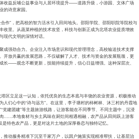
体收益反哺公益事业与人居环境提升——道路升级，小游园、文体广场
业的诗意家园。
企合作”，把高校的智力活水引入田间地头。邵阳学院、邵阳职院等院校与
丰收里。从蔬菜种植的技术攻坚，科技与创新正成为北塔农业提质增效
与现代文明的深情对话。
聚成强劲合力。企业注入市场意识和现代管理理念，高校输送技术支撑
。开放共赢的发展思路，不仅破解了人才、技术与资金的发展瓶颈，更
成长——观念不断更新，技能持续提升，信心日益增强。这种深层次、
。北塔区立足这一认知，依托优良的生态本底与丰饶的农业资源，积极推动
为人们心中的“诗与远方”。在这里，李子塘村的柿树林、沐三村的丹霞地
学”“党建团建”等主题旅游线路，让游客能在不同季节、不同主题中，沉浸
肉……本地食材与乡土风味在厨灶间相遇相融，农产品从田间跃上游客
不仅是特色农产品，更是对这片土地的深厚眷恋与独特记忆。
，推动服务精准下沉至千家万户，以因户施策实现精准帮扶，让基层治