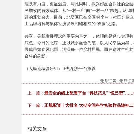
理既有力度，更显温度。与此同时，振兴邵品合作社的全面
民增收的有效载体。从“一村一店”向“一村一品”跨越，从“
进的蓬勃合力。目前，北塔区已在全区44个村（社区）建立
土品牌培育与集体经济发展相辅相成的“双赢”之路。
共享，是新发展理念的重要内容之一，体现的是逐步实现共
底色。今日的北塔，正以城乡融合为笔，以人民幸福为墨，
展成果如春风化雨，润泽每一位乡村居民。而在这片生机勃
奋斗的身影。
（人民论坛调研组）正规配资平台推荐
元鼎证券_元鼎证
上一篇：
最安全的线上配资平台 “科技范儿”“悦己型”……
下一篇：
正规配资十大排名 大批空间科学实验样品随神二十
相关文章