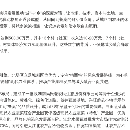
调发展推动“城”与“乡”的深度对话，让市场、技术、资本与土地、生
”的联动格局正逐步成型：从田间到餐桌的鲜活供应链，从城区到农庄的休
纽带，将城乡紧紧相连，让资源要素如活水般自由流淌。
到563.96万元，其中13个村（社区）收入达10-20万元，7个村（社
社区），村集体经济实力实现整体跃升。这些数字的背后，不仅是城乡融合释放
成果。
引擎。北塔区立足城郊区位优势，专注“精而特”的绿色发展路径，精心构
特两辅”现代农业体系，推动产业集群发展与城乡融合互促共进。
业带布局，建成了一批以湖南呙氏老农民生态股份有限公司等骨干企业为引
向设施化、标准化、绿色化道路。贺井蔬菜基地、兴旺蘑菇小镇等示范
”到“餐桌”的品质跃升，成为区域“菜篮子”供应的重要保障。白田蔬菜基
现代农业蔬菜综合产业园获评省级现代农业蔬菜（特色）产业园、优质
上了标准化、品牌化的绿色发展新台阶。江北水果蔬菜批发大市场作为农业部
70%，同时引进大江北农产品冷链物流园，拓宽销售渠道，让农产品不