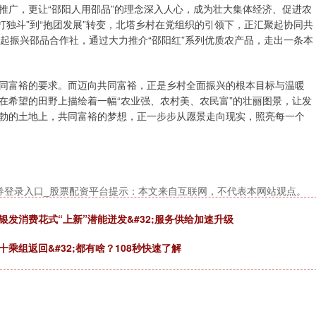
推广，更让“邵阳人用邵品”的理念深入人心，成为壮大集体经济、促进农
单打独斗”到“抱团发展”转变，北塔乡村在党组织的引领下，正汇聚起协同共
起振兴邵品合作社，通过大力推介“邵阳红”系列优质农产品，走出一条本
同富裕的要求。而迈向共同富裕，正是乡村全面振兴的根本目标与温暖
在希望的田野上描绘着一幅“农业强、农村美、农民富”的壮丽图景，让发
勃的土地上，共同富裕的梦想，正一步步从愿景走向现实，照亮每一个
券登录入口_股票配资平台提示：本文来自互联网，不代表本网站观点。
银发消费花式“上新”潜能迸发&#32;服务供给加速升级
乘组返回&#32;都有啥？108秒快速了解