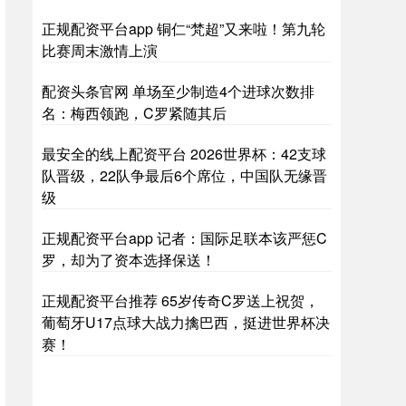
正规配资平台app 铜仁“梵超”又来啦！第九轮
比赛周末激情上演
配资头条官网 单场至少制造4个进球次数排
名：梅西领跑，C罗紧随其后
最安全的线上配资平台 2026世界杯：42支球
队晋级，22队争最后6个席位，中国队无缘晋
沪深300
4694.44
+43.13
+0.93%
级
正规配资平台app 记者：国际足联本该严惩C
罗，却为了资本选择保送！
正规配资平台推荐 65岁传奇C罗送上祝贺，
葡萄牙U17点球大战力擒巴西，挺进世界杯决
赛！
北证50
1134.24
+11.37
+1.01%