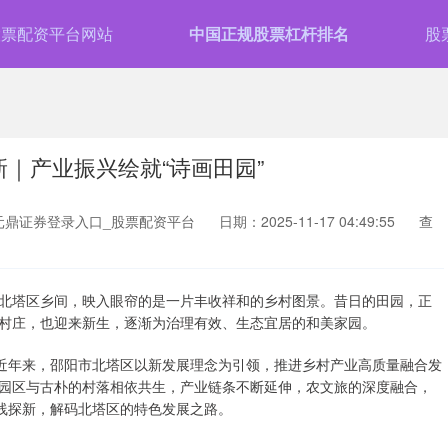
股票配资平台网站
中国正规股票杠杆排名
股
新｜产业振兴绘就“诗画田园”
元鼎证券登录入口_股票配资平台
日期：2025-11-17 04:49:55
查
北塔区乡间，映入眼帘的是一片丰收祥和的乡村图景。昔日的田园，正
村庄，也迎来新生，逐渐为治理有效、生态宜居的和美家园。
。近年来，邵阳市北塔区以新发展理念为引领，推进乡村产业高质量融合发
园区与古朴的村落相依共生，产业链条不断延伸，农文旅的深度融合，
一线探新，解码北塔区的特色发展之路。